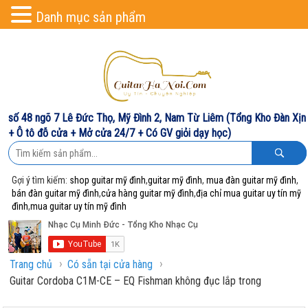
Danh mục sản phẩm
số 48 ngõ 7 Lê Đức Thọ, Mỹ Đình 2, Nam Từ Liêm (Tổng Kho Đàn Xịn
+ Ô tô đỗ cửa + Mở cửa 24/7 + Có GV giỏi dạy học)
Gợi ý tìm kiếm:
shop guitar mỹ đình
,
guitar mỹ đình
,
mua đàn guitar mỹ đình
,
bán đàn guitar mỹ đình
,
cửa hàng guitar mỹ đình
,
địa chỉ mua guitar uy tín mỹ
đình
,
mua guitar uy tín mỹ đình
›
›
Trang chủ
Có sẵn tại cửa hàng
Guitar Cordoba C1M-CE – EQ Fishman không đục lắp trong