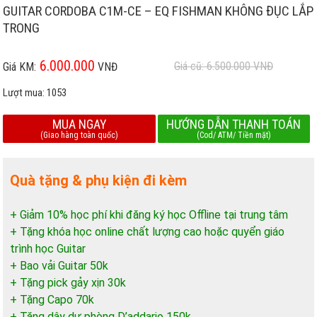
GUITAR CORDOBA C1M-CE – EQ FISHMAN KHÔNG ĐỤC LẮP
TRONG
6.000.000
Giá cũ: 6.500.000
VNĐ
Giá KM:
VNĐ
Lượt mua:
1053
MUA NGAY
HƯỚNG DẪN THANH TOÁN
(Giao hàng toàn quốc)
(Cod/ ATM/ Tiền mặt)
Quà tặng & phụ kiện đi kèm
+ Giảm 10% học phí khi đăng ký học Offline tại trung tâm
+ Tặng khóa học online chất lượng cao hoặc quyển giáo
trình học Guitar
+ Bao vải Guitar 50k
+ Tặng pick gảy xịn 30k
+ Tặng Capo 70k
+ Tặng dây dự phòng D’addario 150k