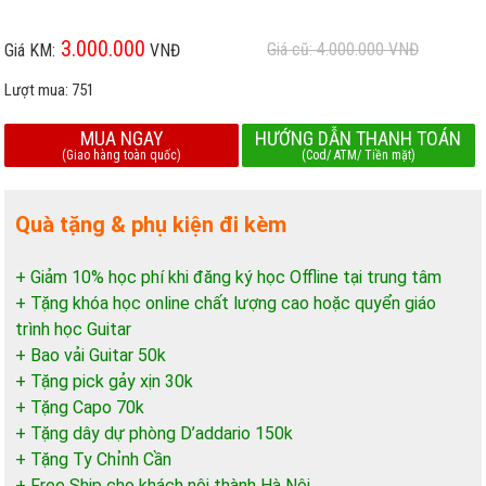
3.000.000
Giá cũ: 4.000.000
VNĐ
Giá KM:
VNĐ
Lượt mua:
751
MUA NGAY
HƯỚNG DẪN THANH TOÁN
(Giao hàng toàn quốc)
(Cod/ ATM/ Tiền mặt)
Quà tặng & phụ kiện đi kèm
+ Giảm 10% học phí khi đăng ký học Offline tại trung tâm
+ Tặng khóa học online chất lượng cao hoặc quyển giáo
trình học Guitar
+ Bao vải Guitar 50k
+ Tặng pick gảy xịn 30k
+ Tặng Capo 70k
+ Tặng dây dự phòng D’addario 150k
+ Tặng Ty Chỉnh Cần
+ Free Ship cho khách nội thành Hà Nội