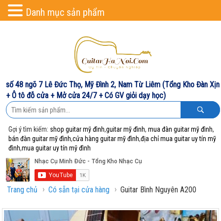
Danh mục sản phẩm
số 48 ngõ 7 Lê Đức Thọ, Mỹ Đình 2, Nam Từ Liêm (Tổng Kho Đàn Xịn
+ Ô tô đỗ cửa + Mở cửa 24/7 + Có GV giỏi dạy học)
Gợi ý tìm kiếm:
shop guitar mỹ đình
,
guitar mỹ đình
,
mua đàn guitar mỹ đình
,
bán đàn guitar mỹ đình
,
cửa hàng guitar mỹ đình
,
địa chỉ mua guitar uy tín mỹ
đình
,
mua guitar uy tín mỹ đình
›
›
Trang chủ
Có sẵn tại cửa hàng
Guitar Bình Nguyên A200